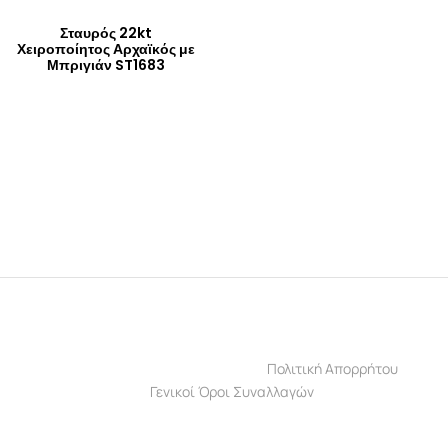
Σταυρός 22kt
Χειροποίητος Αρχαϊκός με
Μπριγιάν ST1683
Πολιτική Απορρήτου
Γενικοί Όροι Συναλλαγών