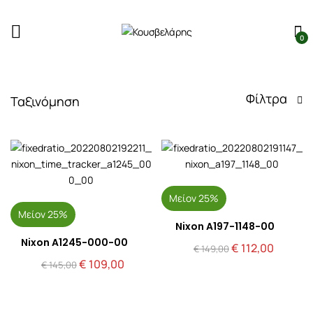
0
Φίλτρα
Ταξινόμηση
Μείον 25%
Μείον 25%
Nixon A197-1148-00
Nixon A1245-000-00
Original
Η
€
112,00
€
149,00
price
τρέχου
Original
Η
€
109,00
€
145,00
was:
τιμή
price
τρέχουσα
€ 149,00.
είναι:
was:
τιμή
€ 112,00
€ 145,00.
είναι:
€ 109,00.