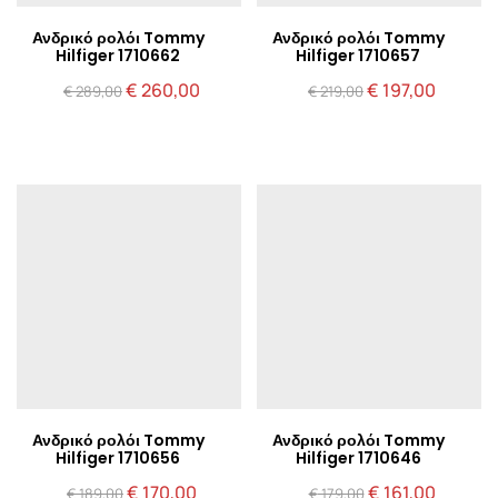
Ανδρικό ρολόι Tommy
Ανδρικό ρολόι Tommy
Hilfiger 1710662
Hilfiger 1710657
Original
Η
Original
Η
€
260,00
€
197,00
€
289,00
€
219,00
price
τρέχουσα
price
τρέχου
was:
τιμή
was:
τιμή
€ 289,00.
είναι:
€ 219,00.
είναι:
€ 260,00.
€ 197,00
Ανδρικό ρολόι Tommy
Ανδρικό ρολόι Tommy
Hilfiger 1710656
Hilfiger 1710646
Original
Η
Original
Η
€
170,00
€
161,00
€
189,00
€
179,00