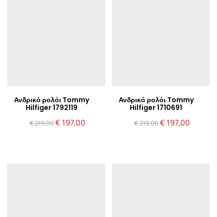
Ανδρικό ρολόι Tommy
Ανδρικό ρολόι Tommy
Hilfiger 1792119
Hilfiger 1710691
Original
Η
Original
Η
€
197,00
€
197,00
€
219,00
€
219,00
price
τρέχουσα
price
τρέχου
was:
τιμή
was:
τιμή
€ 219,00.
είναι:
€ 219,00.
είναι:
€ 197,00.
€ 197,00