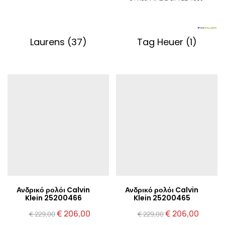
Laurens
(37)
Tag Heuer
(1)
Ανδρικό ρολόι Calvin
Ανδρικό ρολόι Calvin
Klein 25200466
Klein 25200465
Original
Η
Original
Η
€
206,00
€
206,00
€
229,00
€
229,00
price
τρέχουσα
price
τρέχο