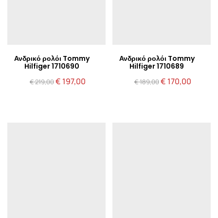
Ανδρικό ρολόι Tommy
Ανδρικό ρολόι Tommy
Hilfiger 1710690
Hilfiger 1710689
Original
Η
Original
Η
€
197,00
€
170,00
€
219,00
€
189,00
price
τρέχουσα
price
τρέχου
was:
τιμή
was:
τιμή
€ 219,00.
είναι:
€ 189,00.
είναι:
€ 197,00.
€ 170,0