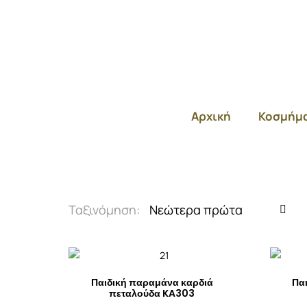
Αρχική
Κοσμήμ
Ταξινόμηση:
Νεώτερα πρώτα
Παιδική παραμάνα καρδιά
Πα
πεταλούδα KA303