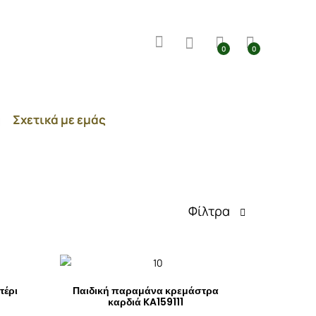
0
0
Σχετικά με εμάς
Φίλτρα
τέρι
Παιδική παραμάνα κρεμάστρα
καρδιά KA159111