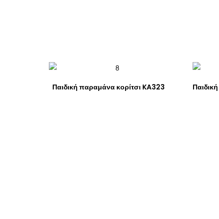
Παιδική παραμάνα κορίτσι KA323
Παιδικ
Πολιτική Απορρήτου
Γενικοί Όροι Συναλλαγών