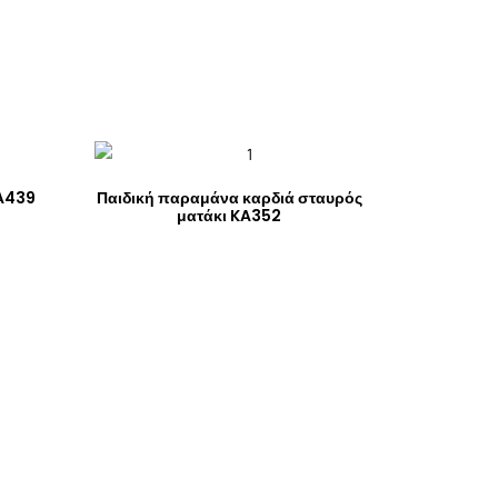
KA439
Παιδική παραμάνα καρδιά σταυρός
ματάκι KA352
Ακολουθήστε μας: