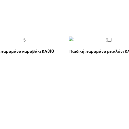
ή παραμάνα καραβάκι KA310
Παιδική παραμάνα μπαλόνι 
© 2026 ΚΟΥΣΒΕΛΑΡΗΣ
(
www.kousvelaris.com
)
☎ 22310 33581
✉
info@kousvelaris.com
➤ Ροζάκη Αγγελή 9, Λαμία