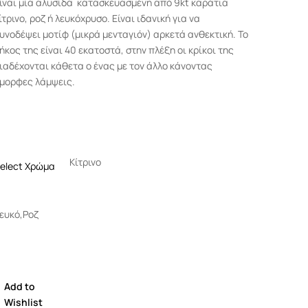
ίναι μία αλυσίδα κατασκευασμένη από 9kt καράτια
ίτρινο, ροζ ή λευκόχρυσο. Είναι ιδανική για να
υνοδέψει μοτίφ (μικρά μενταγιόν) αρκετά ανθεκτική. Το
ήκος της είναι 40 εκατοστά, στην πλέξη οι κρίκοι της
ιαδέχονται κάθετα ο ένας με τον άλλο κάνοντας
μορφες λάμψεις.
Κίτρινο
elect Χρώμα
ευκό,
Ροζ
Add to
Wishlist