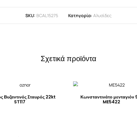
SKU:
BCAL15275
Κατηγορία:
Αλυσίδες
Σχετικά προϊόντα
ς Βυζαντινός Σταυρός 22kt
Κωνσταντινάτο μενταγιόν 
ST117
ME5422