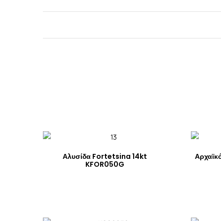
Αλυσίδα Fortetsina 14kt
Αρχαϊκό
KFOR050G