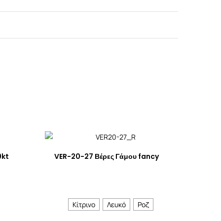
9kt
VER-20-27 Βέρες Γάμου fancy
Κίτρινο
Λευκό
Ροζ
Ακολουθήστε μας: