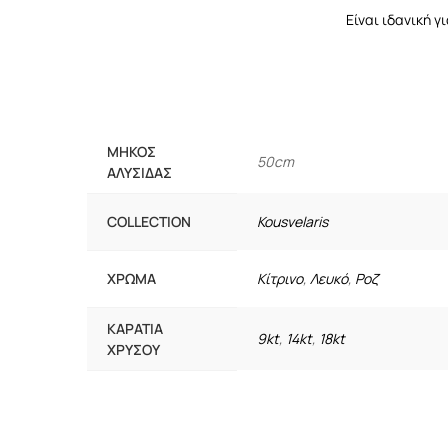
Είναι ιδανική γ
ΜΉΚΟΣ
50cm
ΑΛΥΣΊΔΑΣ
COLLECTION
Kousvelaris
ΧΡΏΜΑ
Κίτρινο
,
Λευκό
,
Ροζ
ΚΑΡΆΤΙΑ
9kt
,
14kt
,
18kt
ΧΡΥΣΟΎ