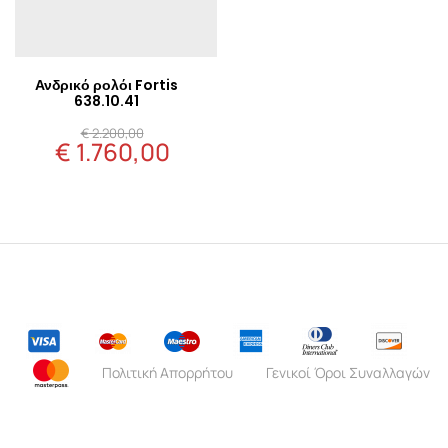
Ανδρικό ρολόι Fortis
638.10.41
Original
€
2.200,00
€
1.760,00
price
Η
was:
τρέχουσα
€ 2.200,00.
τιμή
είναι:
€ 1.760,00.
Πολιτική Απορρήτου
Γενικοί Όροι Συναλλαγών