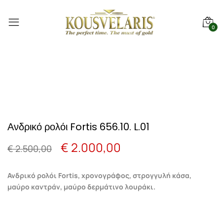
0
Ανδρικό ρολόι Fortis 656.10. L.01
Original
Η
€
2.000,00
€
2.500,00
price
τρέχουσα
Ανδρικό ρολόι Fortis, χρονογράφος, στρογγυλή κάσα,
was:
τιμή
μαύρο καντράν, μαύρο δερμάτινο λουράκι.
€ 2.500,00.
είναι: