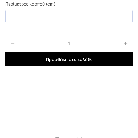
€ 2.000,00.
Περίμετρος καρπού (cm)
Ανδρικό
ρολόι
Fortis
Προσθήκη στο καλάθι
656.10.
L.01
quantity