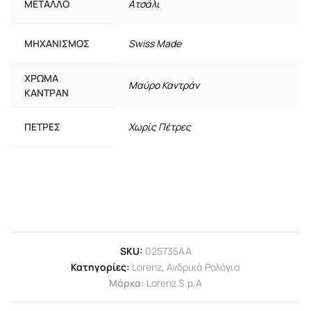
ΜΈΤΑΛΛΟ
Ατσάλι
ΜΗΧΑΝΙΣΜΌΣ
Swiss Made
ΧΡΏΜΑ
Μαύρο Καντράν
ΚΑΝΤΡΆΝ
ΠΈΤΡΕΣ
Χωρίς Πέτρες
SKU:
025735AA
Κατηγορίες:
Lorenz
,
Ανδρικά Ρολόγια
Μάρκα:
Lorenz S.p.A