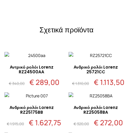
Σχετικά προϊόντα
Αντρικό ρολόι Lorenz
Ανδρικό ρολόι Lorenz
RZ24500AA
25721CC
€
289,00
€
1.113,50
Original
Η
Original
Η
€
340,00
€
1.310,00
price
τρέχουσα
price
τρ
was:
τιμή
was:
τι
€ 340,00.
είναι:
€ 1.310,00.
είν
€ 289,00.
€ 1
Ανδρικό ρολόι Lorenz
Ανδρικό ρολόι Lorenz
RZ25175BB
RZ25058BA
€
1.627,75
€
272,00
Original
Η
Original
Η
€
1.915,00
€
320,00
price
τρέχουσα
price
τρέ
was:
τιμή
was:
τιμ