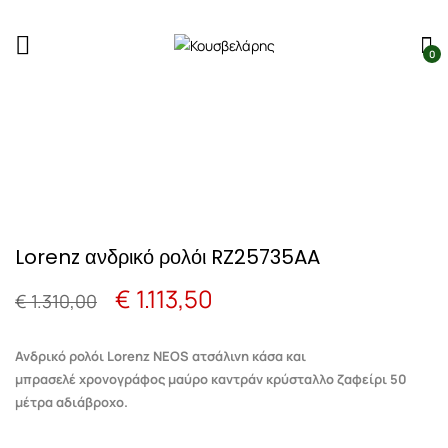
0
Lorenz ανδρικό ρολόι RZ25735AA
Original
Η
€
1.113,50
€
1.310,00
price
τρέχουσα
Ανδρικό ρολόι Lorenz NEOS ατσάλινη κάσα και
was:
τιμή
μπρασελέ χρονογράφος μαύρο καντράν κρύσταλλο ζαφείρι 50
μέτρα αδιάβροχο.
€ 1.310,00.
είναι: