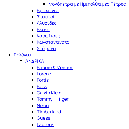
Μονόπετρα με Ημιπολύτιμες Πέτρες
Βραχιόλια
Σταυροί
Αλυσίδες
Βέρες
Καρφίτσες
Κωνσταντινάτα
Στέφανα
Ρολόγια
ΑΝΔΡΙΚΑ
Baume & Mercier
Lorenz
Fortis
Boss
Calvin Klein
Tommy Hilfiger
Nixon
Timberland
Guess
Laurens