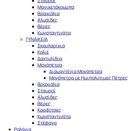
Σταυροί
Μανικετόκουμπα
Βραχιόλια
Αλυσίδες
Βέρες
Κωνσταντινάτα
ΓΥΝΑΙΚΕΙΑ
Σκουλαρίκια
Κολιέ
Δαχτυλίδια
Μονόπετρα
Διαμαντένια Μονόπετρα
Μονόπετρα με Ημιπολύτιμες Πέτρες
Βραχιόλια
Σταυροί
Αλυσίδες
Βέρες
Καρφίτσες
Κωνσταντινάτα
Στέφανα
Ρολόγια