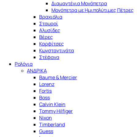
Διαμαντένια Μονόπετρα
Μονόπετρα με Ημιπολύτιμες Πέτρες
Βραχιόλια
Σταυροί
Αλυσίδες
Βέρες
Καρφίτσες
Κωνσταντινάτα
Στέφανα
Ρολόγια
ΑΝΔΡΙΚΑ
Baume & Mercier
Lorenz
Fortis
Boss
Calvin Klein
Tommy Hilfiger
Nixon
Timberland
Guess