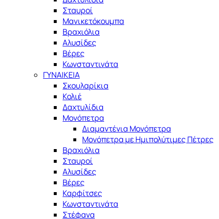
Σταυροί
Μανικετόκουμπα
Βραχιόλια
Αλυσίδες
Βέρες
Κωνσταντινάτα
ΓΥΝΑΙΚΕΙΑ
Σκουλαρίκια
Κολιέ
Δαχτυλίδια
Μονόπετρα
Διαμαντένια Μονόπετρα
Μονόπετρα με Ημιπολύτιμες Πέτρες
Βραχιόλια
Σταυροί
Αλυσίδες
Βέρες
Καρφίτσες
Κωνσταντινάτα
Στέφανα