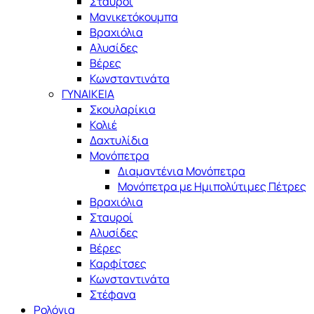
Σταυροί
Μανικετόκουμπα
Βραχιόλια
Αλυσίδες
Βέρες
Κωνσταντινάτα
ΓΥΝΑΙΚΕΙΑ
Σκουλαρίκια
Κολιέ
Δαχτυλίδια
Μονόπετρα
Διαμαντένια Μονόπετρα
Μονόπετρα με Ημιπολύτιμες Πέτρες
Βραχιόλια
Σταυροί
Αλυσίδες
Βέρες
Καρφίτσες
Κωνσταντινάτα
Στέφανα
Ρολόγια