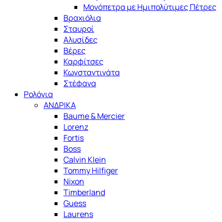
Μονόπετρα με Ημιπολύτιμες Πέτρες
Βραχιόλια
Σταυροί
Αλυσίδες
Βέρες
Καρφίτσες
Κωνσταντινάτα
Στέφανα
Ρολόγια
ΑΝΔΡΙΚΑ
Baume & Mercier
Lorenz
Fortis
Boss
Calvin Klein
Tommy Hilfiger
Nixon
Timberland
Guess
Laurens