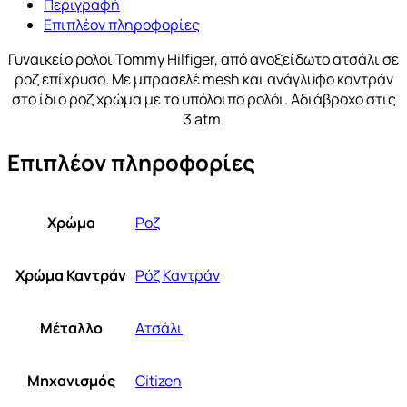
Περιγραφή
Επιπλέον πληροφορίες
Γυναικείο ρολόι Tommy Hilfiger, από ανοξείδωτο ατσάλι σε
ροζ επίχρυσο. Με μπρασελέ mesh και ανάγλυφο καντράν
στο ίδιο ροζ χρώμα με το υπόλοιπο ρολόι. Αδιάβροχο στις
3 atm.
Επιπλέον πληροφορίες
Χρώμα
Ροζ
Χρώμα Καντράν
Ρόζ Καντράν
Μέταλλο
Ατσάλι
Μηχανισμός
Citizen