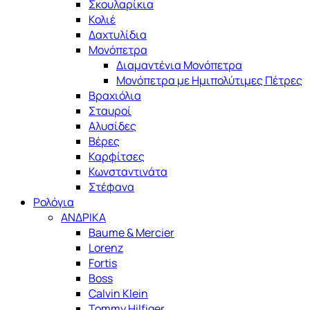
Σκουλαρίκια
Κολιέ
Δαχτυλίδια
Μονόπετρα
Διαμαντένια Μονόπετρα
Μονόπετρα με Ημιπολύτιμες Πέτρες
Βραχιόλια
Σταυροί
Αλυσίδες
Βέρες
Καρφίτσες
Κωνσταντινάτα
Στέφανα
Ρολόγια
ΑΝΔΡΙΚΑ
Baume & Mercier
Lorenz
Fortis
Boss
Calvin Klein
Tommy Hilfiger