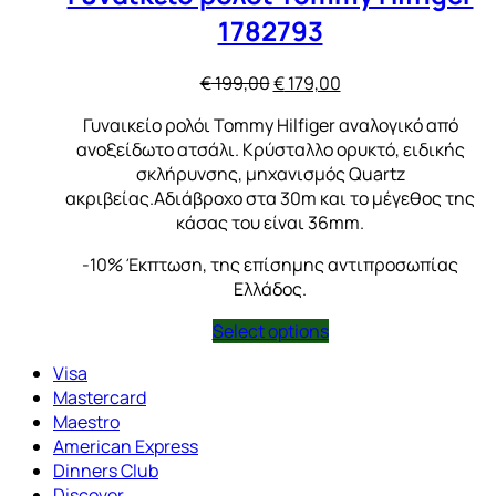
1782793
Original
Η
€
199,00
€
179,00
price
τρέχουσα
Γυναικείο ρολόι Tommy Hilfiger αναλογικό από
was:
τιμή
ανοξείδωτο ατσάλι. Κρύσταλλο ορυκτό, ειδικής
€ 199,00.
είναι:
σκλήρυνσης, μηχανισμός Quartz
€ 179,00.
ακριβείας.Αδιάβροχο στα 30m και το μέγεθος της
κάσας του είναι 36mm.
-10% Έκπτωση, της επίσημης αντιπροσωπίας
Ελλάδος.
Select options
Visa
Mastercard
Maestro
American Express
Dinners Club
Discover