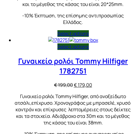
και το μέγεθος της κάσας του είναι 20*25mm.
-10% Έκπτωση, της επίσημης αντιπροσωπίας
Ελλάδος.
Select options
Select options
Γυναικείο ρολόι Tommy Hilfiger
1782751
Original
Η
€
199,00
€
179,00
price
τρέχουσα
Γυναικείο ρολόι Tommy Hilfiger, από ανοξείδωτο
was:
τιμή
ατσάλι,επίχρυσο. Χρονογράφος με μπρασελέ, χρυσό
€ 199,00.
είναι:
καντράν και επίχρυσες λεπτομέρειες στους δείκτες
€ 179,00.
και τα στοιχεία. Αδιάβροχο στα 30m και το μέγεθος
της κάσας του είναι 38mm.
-10% Έκπτωση, της επίσημης αντιπροσωπίας