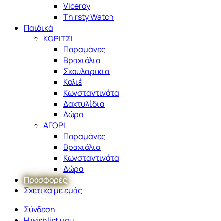
Viceroy
Thirsty Watch
Παιδικά
ΚΟΡΙΤΣΙ
Παραμάνες
Βραχιόλια
Σκουλαρίκια
Κολιέ
Κωνσταντινάτα
Δαχτυλίδια
Δώρα
ΑΓΟΡΙ
Παραμάνες
Βραχιόλια
Κωνσταντινάτα
Δώρα
Προσφορές
Σχετικά με εμάς
Σύνδεση
Η wishlist μου