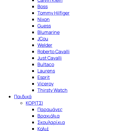
Calvin Klein
Boss
Tommy Hilfiger
Nixon
Guess
Blumarine
JCou
Welder
Roberto Cavalli
Just Cavalli
Bultaco
Laurens
Esprit
Viceroy
Thirsty Watch
Παιδικά
ΚΟΡΙΤΣΙ
Παραμάνες
Βραχιόλια
Σκουλαρίκια
Κολιέ