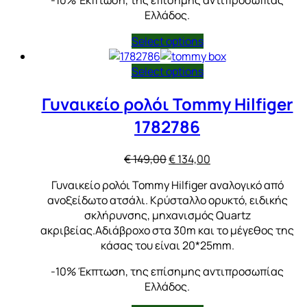
Ελλάδος.
Select options
Select options
Γυναικείο ρολόι Tommy Hilfiger
1782786
Original
Η
€
149,00
€
134,00
price
τρέχουσα
Γυναικείο ρολόι Tommy Hilfiger αναλογικό από
was:
τιμή
ανοξείδωτο ατσάλι. Κρύσταλλο ορυκτό, ειδικής
€ 149,00.
είναι:
σκλήρυνσης, μηχανισμός Quartz
€ 134,00.
ακριβείας.Αδιάβροχο στα 30m και το μέγεθος της
κάσας του είναι 20*25mm.
-10% Έκπτωση, της επίσημης αντιπροσωπίας
Ελλάδος.