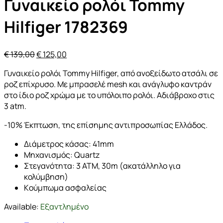
Γυναικείο ρολόι Tommy
Hilfiger 1782369
Original
Η
€
139,00
€
125,00
price
τρέχουσα
Γυναικείο ρολόι Tommy Hilfiger, από ανοξείδωτο ατσάλι σε
was:
τιμή
ροζ επίχρυσο. Με μπρασελέ mesh και ανάγλυφο καντράν
€ 139,00.
είναι:
στο ίδιο ροζ χρώμα με το υπόλοιπο ρολόι. Αδιάβροχο στις
€ 125,00.
3 atm.
-10% Έκπτωση, της επίσημης αντιπροσωπίας Ελλάδος.
Διάμετρος κάσας: 41mm
Μηχανισμός: Quartz
Στεγανότητα: 3 ΑΤΜ, 30m (ακατάλληλο για
κολύμβηση)
Kούμπωμα ασφαλείας
Available:
Εξαντλημένο