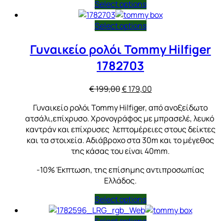
Select options
Select options
Γυναικείο ρολόι Tommy Hilfiger
1782703
Original
Η
€
199,00
€
179,00
price
τρέχουσα
Γυναικείο ρολόι Tommy Hilfiger, από ανοξείδωτο
was:
τιμή
ατσάλι,επίχρυσο. Χρονογράφος με μπρασελέ, λευκό
€ 199,00.
είναι:
καντράν και επίχρυσες λεπτομέρειες στους δείκτες
€ 179,00.
και τα στοιχεία. Αδιάβροχο στα 30m και το μέγεθος
της κάσας του είναι 40mm.
-10% Έκπτωση, της επίσημης αντιπροσωπίας
Ελλάδος.
Select options
Select options