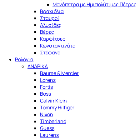
Μονόπετρα με Ημιπολύτιμες Πέτρες
Βραχιόλια
Σταυροί
Αλυσίδες
Βέρες
Καρφίτσες
Κωνσταντινάτα
Στέφανα
Ρολόγια
ΑΝΔΡΙΚΑ
Baume & Mercier
Lorenz
Fortis
Boss
Calvin Klein
Tommy Hilfiger
Nixon
Timberland
Guess
Laurens