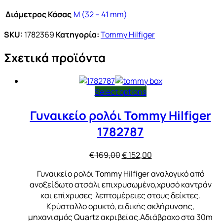
Διάμετρος Κάσας
M (32 – 41 mm)
SKU:
1782369
Κατηγορία:
Tommy Hilfiger
Σχετικά προϊόντα
Select options
Γυναικείο ρολόι Tommy Hilfiger
1782787
Original
Η
€
169,00
€
152,00
price
τρέχουσα
Γυναικείο ρολόι Tommy Hilfiger αναλογικό από
was:
τιμή
ανοξείδωτο ατσάλι επιχρυσωμένο,χρυσό καντράν
€ 169,00.
είναι:
και επίχρυσες λεπτομέρειες στους δείκτες.
€ 152,00.
Κρύσταλλο ορυκτό, ειδικής σκλήρυνσης,
μηχανισμός Quartz ακριβείας.Αδιάβροχο στα 30m