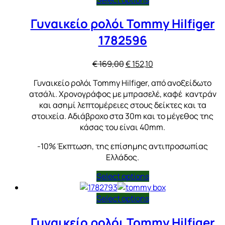
Γυναικείο ρολόι Tommy Hilfiger
1782596
Original
Η
€
169,00
€
152,10
price
τρέχουσα
Γυναικείο ρολόι Tommy Hilfiger, από ανοξείδωτο
was:
τιμή
ατσάλι. Χρονογράφος με μπρασελέ, καφέ καντράν
€ 169,00.
είναι:
και ασημί λεπτομέρειες στους δείκτες και τα
€ 152,10.
στοιχεία. Αδιάβροχο στα 30m και το μέγεθος της
κάσας του είναι 40mm.
-10% Έκπτωση, της επίσημης αντιπροσωπίας
Ελλάδος.
Select options
Select options
Γυναικείο ρολόι Tommy Hilfiger