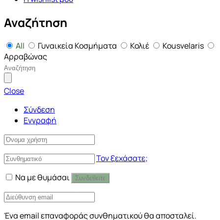
Αναζήτηση
All
Γυναικεία Κοσμήματα
Κολιέ
Kousvelaris
Αρραβώνας
Close
Σύνδεση
Εγγραφή
Τον ξεχάσατε;
Να με θυμάσαι
Συνδεθείτε
Ένα email επαναφοράς συνθηματικού θα αποσταλεί.