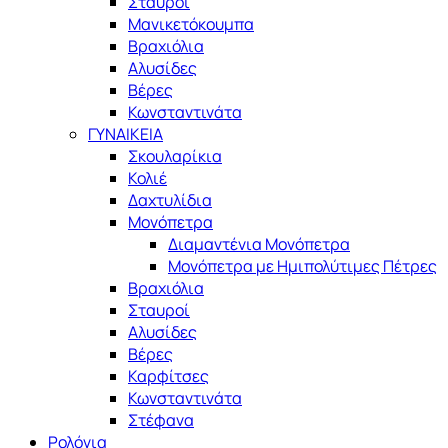
Σταυροί
Μανικετόκουμπα
Βραχιόλια
Αλυσίδες
Βέρες
Κωνσταντινάτα
ΓΥΝΑΙΚΕΙΑ
Σκουλαρίκια
Κολιέ
Δαχτυλίδια
Μονόπετρα
Διαμαντένια Μονόπετρα
Μονόπετρα με Ημιπολύτιμες Πέτρες
Βραχιόλια
Σταυροί
Αλυσίδες
Βέρες
Καρφίτσες
Κωνσταντινάτα
Στέφανα
Ρολόγια