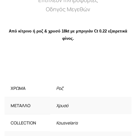
Επιπλέον πληροφορίες
Οδηγός Μεγεθών
Από κίτρινο ή ροζ & χρυσό 18kt με μπριγιάν Ct 0.22 εξαιρετικά
φίνος.
ΧΡΏΜΑ
Ροζ
ΜΈΤΑΛΛΟ
Χρυσό
COLLECTION
Kousvelaris