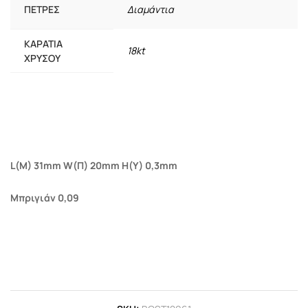
ΠΈΤΡΕΣ
Διαμάντια
ΚΑΡΆΤΙΑ
18kt
ΧΡΥΣΟΎ
L(M) 31mm W(Π) 20mm Η(Υ) 0,3mm
Μπριγιάν 0,09