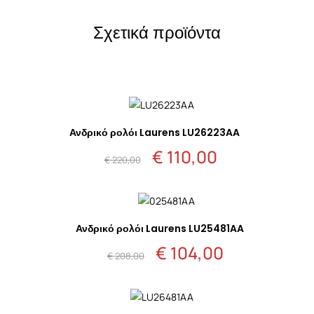
Σχετικά προϊόντα
Ανδρικό ρολόι Laurens LU26223AA
€
110,00
Original
Η
€
220,00
price
τρέχουσα
was:
τιμή
€ 220,00.
είναι:
€ 110,00.
Ανδρικό ρολόι Laurens LU25481AA
€
104,00
Original
Η
€
208,00
price
τρέχουσα
was:
τιμή
€ 208,00.
είναι:
€ 104,00.