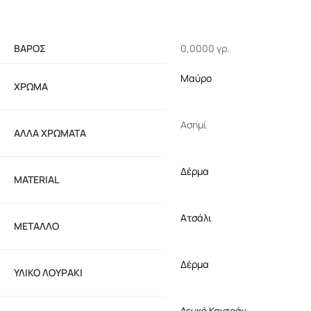
ΒΆΡΟΣ
0,0000 γρ.
Μαύρο
ΧΡΏΜΑ
Ασημί
ΆΛΛΑ ΧΡΏΜΑΤΑ
Δέρμα
MATERIAL
Ατσάλι
ΜΈΤΑΛΛΟ
Δέρμα
ΥΛΙΚΌ ΛΟΥΡΆΚΙ
Λευκό Καντράν