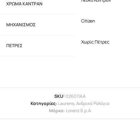
ΧΡΏΜΑ ΚΑΝΤΡΆΝ
Citizen
ΜΗΧΑΝΙΣΜΌΣ
Χωρίς Πέτρες
ΠΈΤΡΕΣ
SKU:
026011AA
Κατηγορίες:
Laurens
,
Ανδρικά Ρολόγια
Μάρκα:
Lorenz S.p.A