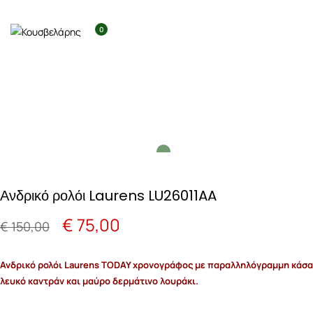
0
Ανδρικό ρολόι Laurens LU26011AA
Original
Η
€
75,00
€
150,00
price
τρέχουσα
Ανδρικό ρολόι Laurens TODAY χρονογράφος με παραλληλόγραμμη κάσα
was:
τιμή
λευκό καντράν και μαύρο δερμάτινο λουράκι.
€ 150,00.
είναι: