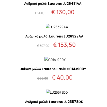
Ανδρικό ρολόι Laurens LU26481ΑΑ
€
130,00
Original
Η
€
260,00
price
τρέχουσα
was:
τιμή
€ 260,00.
είναι:
€ 130,00.
Ανδρικό ρολόι Laurens LU26329AA
€
153,50
Original
Η
€
307,00
price
τρέχουσα
was:
τιμή
€ 307,00.
είναι:
€ 153,50.
Unisex ρολόι Laurens Basic C014J900Y
€
40,00
Original
Η
€
80,00
price
τρέχουσα
was:
τιμή
€ 80,00.
είναι:
€ 40,00.
Ανδρικό ρολόι Laurens LU25578DD