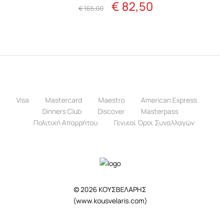
€
82,50
Original
Η
€
165,00
price
τρέχουσα
was:
τιμή
€ 165,00.
είναι:
€ 82,50.
Visa
Mastercard
Maestro
American Express
Dinners Club
Discover
Masterpass
Πολιτική Απορρήτου
Γενικοί Όροι Συναλλαγών
© 2026 ΚΟΥΣΒΕΛΑΡΗΣ
(
www.kousvelaris.com
)