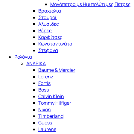
Μονόπετρα με Ημιπολύτιμες Πέτρες
Βραχιόλια
Σταυροί
Αλυσίδες
Βέρες
Καρφίτσες
Κωνσταντινάτα
Στέφανα
Ρολόγια
ΑΝΔΡΙΚΑ
Baume & Mercier
Lorenz
Fortis
Boss
Calvin Klein
Tommy Hilfiger
Nixon
Timberland
Guess
Laurens