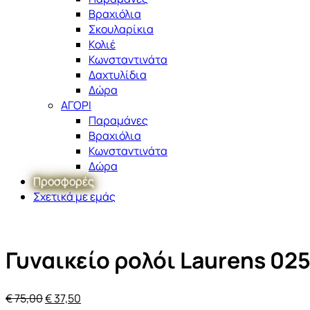
Βραχιόλια
Σκουλαρίκια
Κολιέ
Κωνσταντινάτα
Δαχτυλίδια
Δώρα
ΑΓΟΡΙ
Παραμάνες
Βραχιόλια
Κωνσταντινάτα
Δώρα
Προσφορές
Σχετικά με εμάς
Γυναικείο ρολόι Laurens 0
Original
Η
€
75,00
€
37,50