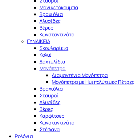
Σταυροί
Μανικετόκουμπα
Βραχιόλια
Αλυσίδες
Βέρες
Κωνσταντινάτα
ΓΥΝΑΙΚΕΙΑ
Σκουλαρίκια
Κολιέ
Δαχτυλίδια
Μονόπετρα
Διαμαντένια Μονόπετρα
Μονόπετρα με Ημιπολύτιμες Πέτρες
Βραχιόλια
Σταυροί
Αλυσίδες
Βέρες
Καρφίτσες
Κωνσταντινάτα
Στέφανα
Ρολόγια