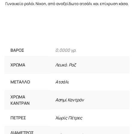
Γυναικείο ρολόι Nixon, από ανοξείδωτο ατσάλι και επίχρυση κάσα.
ΒΆΡΟΣ
0,0000 γρ.
ΧΡΏΜΑ
Λευκό
,
Ροζ
ΜΈΤΑΛΛΟ
Ατσάλι
ΧΡΏΜΑ
Ασημί Καντράν
ΚΑΝΤΡΆΝ
ΠΈΤΡΕΣ
Χωρίς Πέτρες
ΔΙΆΜΕΤΡΟΣ