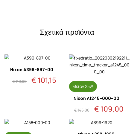
Σχετικά προϊόντα
Nixon A399-897-00
€
101,15
Original
Η
€
119,00
price
τρέχουσα
Μείον 25%
was:
τιμή
€ 119,00.
είναι:
€ 101,15.
Nixon A1245-000-00
€
109,00
Original
Η
€
145,00
price
τρέ
was:
τιμ
€ 145,00.
είνα
€ 1