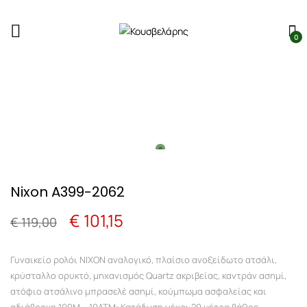
0
Nixon A399-2062
Original
Η
€
101,15
€
119,00
price
τρέχουσα
Γυναικείο ρολόι NIXON αναλογικό, πλαίσιο ανοξείδωτο ατσάλι,
was:
τιμή
κρύσταλλο ορυκτό, μηχανισμός Quartz ακριβείας, καντράν ασημί,
ατόφιο ατσάλινο μπρασελέ ασημί, κούμπωμα ασφαλείας και
€ 119,00.
είναι: