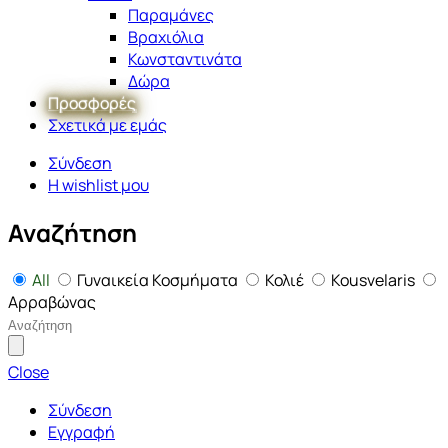
Παραμάνες
Βραχιόλια
Κωνσταντινάτα
Δώρα
Προσφορές
Σχετικά με εμάς
Σύνδεση
Η wishlist μου
Αναζήτηση
All
Γυναικεία Κοσμήματα
Κολιέ
Kousvelaris
Αρραβώνας
Close
Σύνδεση
Εγγραφή