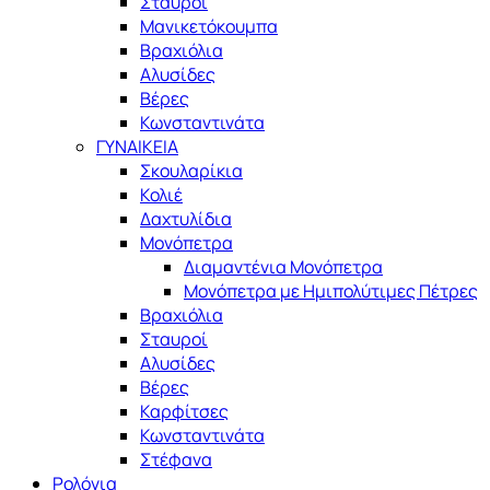
Σταυροί
Μανικετόκουμπα
Βραχιόλια
Αλυσίδες
Βέρες
Κωνσταντινάτα
ΓΥΝΑΙΚΕΙΑ
Σκουλαρίκια
Κολιέ
Δαχτυλίδια
Μονόπετρα
Διαμαντένια Μονόπετρα
Μονόπετρα με Ημιπολύτιμες Πέτρες
Βραχιόλια
Σταυροί
Αλυσίδες
Βέρες
Καρφίτσες
Κωνσταντινάτα
Στέφανα
Ρολόγια