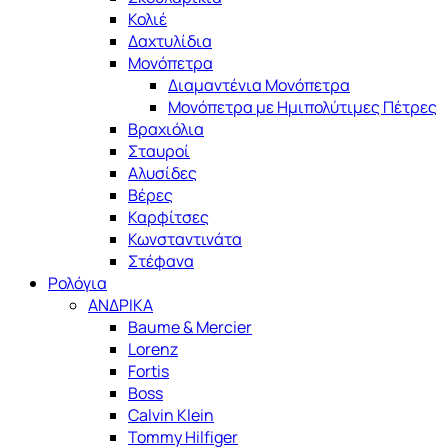
Κολιέ
Δαχτυλίδια
Μονόπετρα
Διαμαντένια Μονόπετρα
Μονόπετρα με Ημιπολύτιμες Πέτρες
Βραχιόλια
Σταυροί
Αλυσίδες
Βέρες
Καρφίτσες
Κωνσταντινάτα
Στέφανα
Ρολόγια
ΑΝΔΡΙΚΑ
Baume & Mercier
Lorenz
Fortis
Boss
Calvin Klein
Tommy Hilfiger