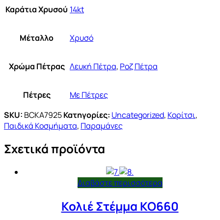
Καράτια Χρυσού
14kt
Μέταλλο
Χρυσό
Χρώμα Πέτρας
Λευκή Πέτρα
,
Ροζ Πέτρα
Πέτρες
Με Πέτρες
SKU:
BCKA7925
Κατηγορίες:
Uncategorized
,
Κορίτσι
,
Παιδικά Κοσμήματα
,
Παραμάνες
Σχετικά προϊόντα
Διαβάστε περισσότερα
Κολιέ Στέμμα KO660