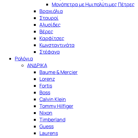
Μονόπετρα με Ημιπολύτιμες Πέτρες
Βραχιόλια
Σταυροί
Αλυσίδες
Βέρες
Καρφίτσες
Κωνσταντινάτα
Στέφανα
Ρολόγια
ΑΝΔΡΙΚΑ
Baume & Mercier
Lorenz
Fortis
Boss
Calvin Klein
Tommy Hilfiger
Nixon
Timberland
Guess
Laurens