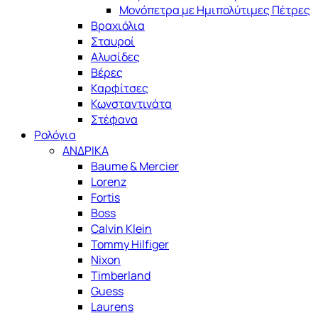
Μονόπετρα με Ημιπολύτιμες Πέτρες
Βραχιόλια
Σταυροί
Αλυσίδες
Βέρες
Καρφίτσες
Κωνσταντινάτα
Στέφανα
Ρολόγια
ΑΝΔΡΙΚΑ
Baume & Mercier
Lorenz
Fortis
Boss
Calvin Klein
Tommy Hilfiger
Nixon
Timberland
Guess
Laurens