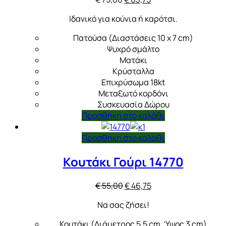
price
τρέχουσα
Ιδανικό για κούνια ή καρότσι.
was:
τιμή
€ 75,00.
είναι:
Πατούσα (Διαστάσεις 10 x 7 cm)
€ 63,75.
Ψυχρό σμάλτο
Ματάκι
Κρύσταλλα
Επιχρύσωμα 18kt
Μεταξωτό κορδόνι
Συσκευασία Δώρου
Προσθήκη στο καλάθι
Προσθήκη στο καλάθι
Κουτάκι Γούρι 14770
Original
Η
€
55,00
€
46,75
price
τρέχουσα
Να σας ζήσει!
was:
τιμή
€ 55,00.
είναι:
Κουτάκι (Διάμετρος 5,5 cm, Ύψος 3 cm)