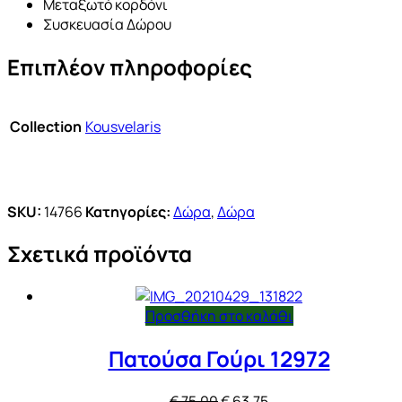
Μεταξωτό κορδόνι
Συσκευασία Δώρου
Επιπλέον πληροφορίες
Collection
Kousvelaris
SKU:
14766
Κατηγορίες:
Δώρα
,
Δώρα
Σχετικά προϊόντα
Προσθήκη στο καλάθι
Πατούσα Γούρι 12972
Original
Η
€
75,00
€
63,75