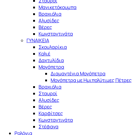
Σταυροί
Μανικετόκουμπα
Βραχιόλια
Αλυσίδες
Βέρες
Κωνσταντινάτα
ΓΥΝΑΙΚΕΙΑ
Σκουλαρίκια
Κολιέ
Δαχτυλίδια
Μονόπετρα
Διαμαντένια Μονόπετρα
Μονόπετρα με Ημιπολύτιμες Πέτρες
Βραχιόλια
Σταυροί
Αλυσίδες
Βέρες
Καρφίτσες
Κωνσταντινάτα
Στέφανα
Ρολόγια