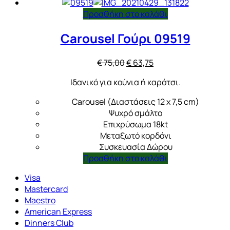
Προσθήκη στο καλάθι
Carousel Γούρι 09519
Original
Η
€
75,00
€
63,75
price
τρέχουσα
Ιδανικό για κούνια ή καρότσι.
was:
τιμή
€ 75,00.
είναι:
Carousel (Διαστάσεις 12 x 7,5 cm)
€ 63,75.
Ψυχρό σμάλτο
Επιχρύσωμα 18kt
Μεταξωτό κορδόνι
Συσκευασία Δώρου
Προσθήκη στο καλάθι
Visa
Mastercard
Maestro
American Express
Dinners Club