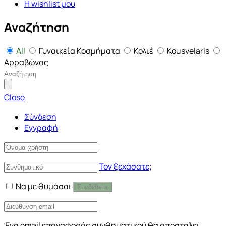
Η wishlist μου
Αναζήτηση
All
Γυναικεία Κοσμήματα
Κολιέ
Kousvelaris
Αρραβώνας
Close
Σύνδεση
Εγγραφή
Τον ξεχάσατε;
Να με θυμάσαι
Συνδεθείτε
Ένα email επαναφοράς συνθηματικού θα αποσταλεί.