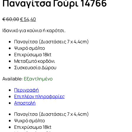
Παναγίτσα Γούρι 14766
Original
Η
€
60,00
€
54,40
price
τρέχουσα
Ιδανικό για κούνια ή καρότσι.
was:
τιμή
€ 60,00.
είναι:
Παναγίτσα (Διαστάσεις 7 x 4,4cm)
€ 54,40.
Ψυχρό σμάλτο
Επιχρύσωμα 18kt
Μεταξωτό κορδόνι
Συσκευασία Δώρου
Available:
Εξαντλημένο
Περιγραφή
Επιπλέον πληροφορίες
Αποστολή
Παναγίτσα (Διαστάσεις 7 x 4,4cm)
Ψυχρό σμάλτο
Επιχρύσωμα 18kt