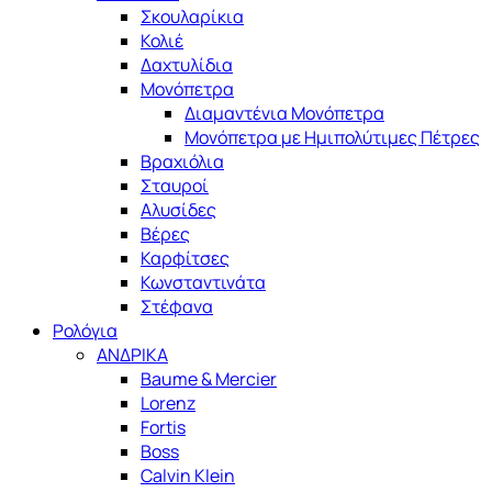
Σκουλαρίκια
Κολιέ
Δαχτυλίδια
Μονόπετρα
Διαμαντένια Μονόπετρα
Μονόπετρα με Ημιπολύτιμες Πέτρες
Βραχιόλια
Σταυροί
Αλυσίδες
Βέρες
Καρφίτσες
Κωνσταντινάτα
Στέφανα
Ρολόγια
ΑΝΔΡΙΚΑ
Baume & Mercier
Lorenz
Fortis
Boss
Calvin Klein