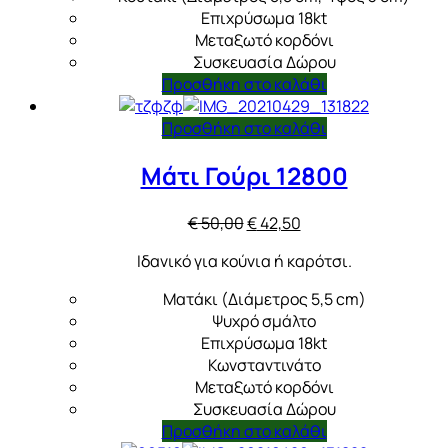
€ 46,75.
Επιχρύσωμα 18kt
Μεταξωτό κορδόνι
Συσκευασία Δώρου
Προσθήκη στο καλάθι
Προσθήκη στο καλάθι
Μάτι Γούρι 12800
Original
Η
€
50,00
€
42,50
price
τρέχουσα
Ιδανικό για κούνια ή καρότσι.
was:
τιμή
€ 50,00.
είναι:
Ματάκι (Διάμετρος 5,5 cm)
€ 42,50.
Ψυχρό σμάλτο
Επιχρύσωμα 18kt
Κωνσταντινάτο
Μεταξωτό κορδόνι
Συσκευασία Δώρου
Προσθήκη στο καλάθι