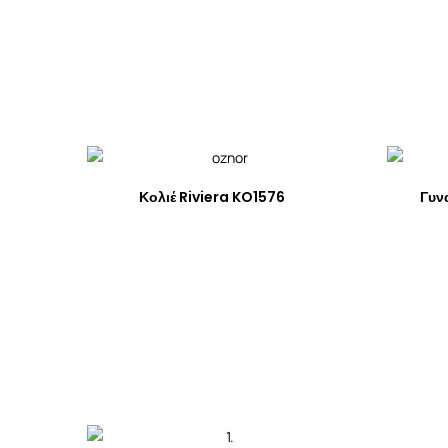
Κολιέ Riviera KO1576
Γυν
Πολιτική Απορρήτου
Γενικοί Όροι Συναλλαγών