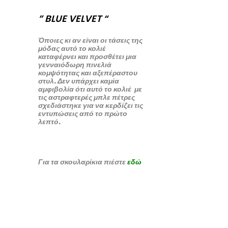
” BLUE VELVET “
Όποιες κι αν είναι οι τάσεις της
μόδας αυτό το κολιέ
καταφέρνει και προσθέτει μια
γενναιόδωρη πινελιά
κομψότητας και αξεπέραστου
στυλ. Δεν υπάρχει καμία
αμφιβολία ότι αυτό το κολιέ με
τις αστραφτερές μπλε πέτρες
σχεδιάστηκε για να κερδίζει τις
εντυπώσεις από το πρώτο
λεπτό.
Για τα σκουλαρίκια πιέστε
ε
δ
ώ