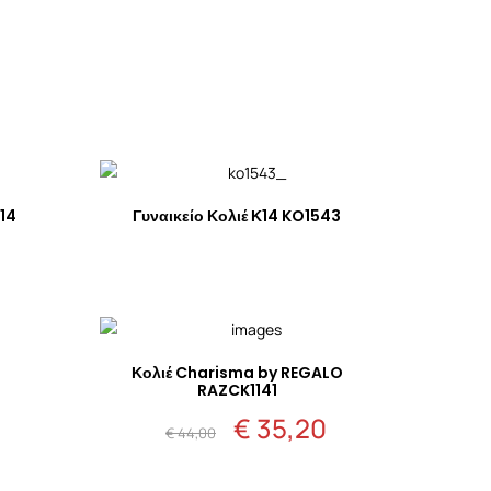
Κ14
Γυναικείο Κολιέ Κ14 KO1543
Κολιέ Charisma by REGALO
RAZCK1141
€
35,20
Ακολουθήστε μας:
Original
Η
€
44,00
price
τρέχουσα
was:
τιμή
€ 44,00.
είναι: