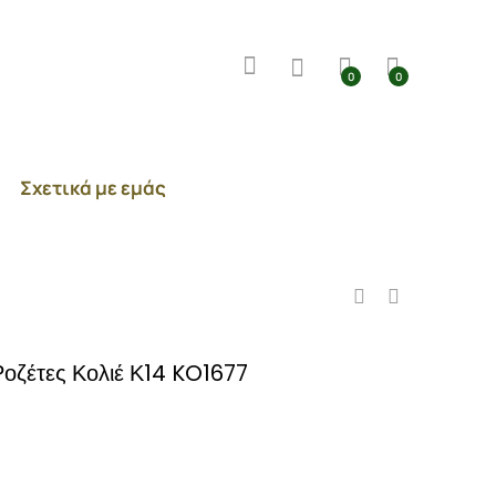
0
0
Σχετικά με εμάς
Ροζέτες Κολιέ Κ14 KO1677