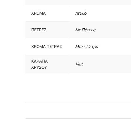
ΧΡΏΜΑ
Λευκό
ΠΈΤΡΕΣ
Με Πέτρες
ΧΡΏΜΑ ΠΈΤΡΑΣ
Μπλε Πέτρα
ΚΑΡΆΤΙΑ
14kt
ΧΡΥΣΟΎ