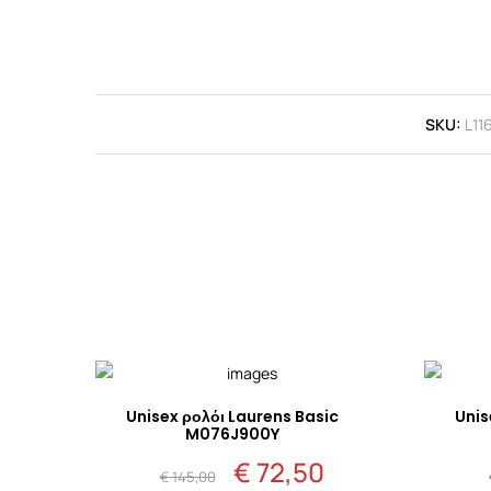
SKU:
L11
Unisex ρολόι Laurens Basic
Unis
M076J900Y
Πολιτική Απορρήτου
Γενικοί Όροι Συναλλαγών
€
72,50
Original
Η
€
145,00
price
τρέχουσα