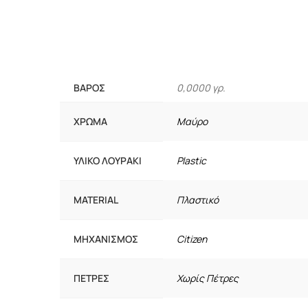
ΒΆΡΟΣ
0,0000 γρ.
ΧΡΏΜΑ
Μαύρο
ΥΛΙΚΌ ΛΟΥΡΆΚΙ
Plastic
MATERIAL
Πλαστικό
ΜΗΧΑΝΙΣΜΌΣ
Citizen
ΠΈΤΡΕΣ
Χωρίς Πέτρες