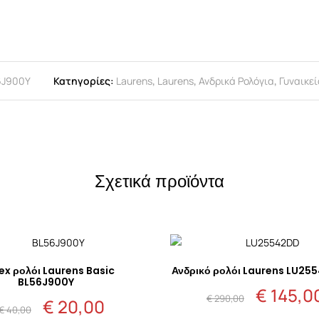
6J900Y
Κατηγορίες:
Laurens
,
Laurens
,
Ανδρικά Ρολόγια
,
Γυναικεί
Σχετικά προϊόντα
ex ρολόι Laurens Basic
Ανδρικό ρολόι Laurens LU25
BL56J900Y
€
145,0
Original
€
290,00
€
20,00
Original
Η
price
€
40,00
© 2026 ΚΟΥΣΒΕΛΑΡΗΣ
price
τρέχουσα
was: