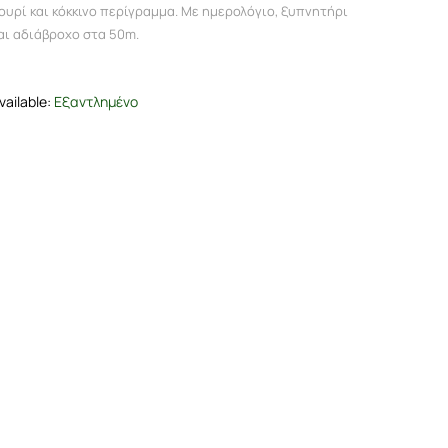
was:
τιμή
ουρί και κόκκινο περίγραμμα. Με ημερολόγιο, ξυπνητήρι
αι αδιάβροχο στα 50m.
€ 30,00.
είναι:
€ 15,00.
vailable:
Εξαντλημένο