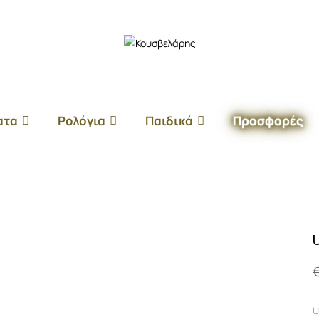
ατα
Ρολόγια
Παιδικά
Προσφορές
U