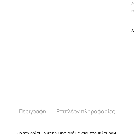
λ
κ
A
Περιγραφή
Επιπλέον πληροφορίες
Unisex ρολόι Laurens, ψηφιακό με καουτσούκ λουράκι.