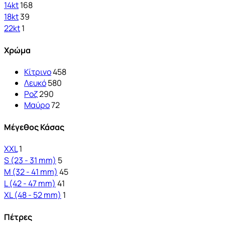
14kt
168
18kt
39
22kt
1
Χρώμα
Κίτρινο
458
Λευκό
580
Ροζ
290
Μαύρο
72
Μέγεθος Κάσας
XXL
1
S (23 - 31 mm)
5
M (32 - 41 mm)
45
L (42 - 47 mm)
41
XL (48 - 52 mm)
1
Πέτρες