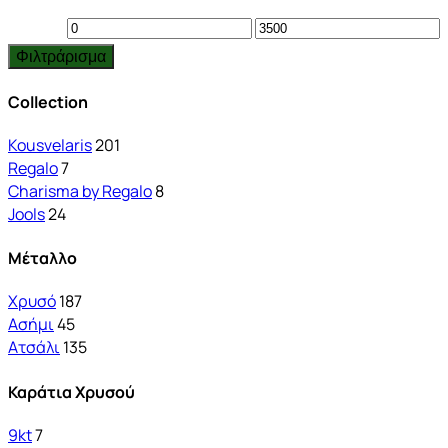
Ελάχιστη
Μέγιστη
Φιλτράρισμα
τιμή
τιμή
Collection
Kousvelaris
201
Regalo
7
Charisma by Regalo
8
Jools
24
Μέταλλο
Χρυσό
187
Ασήμι
45
Ατσάλι
135
Καράτια Χρυσού
9kt
7