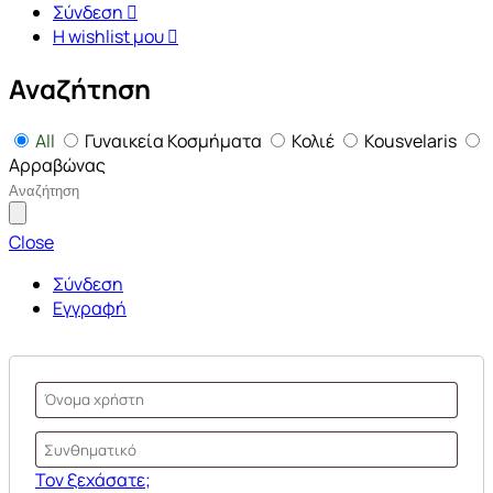
Σύνδεση
Η wishlist μου
Αναζήτηση
All
Γυναικεία Κοσμήματα
Κολιέ
Kousvelaris
Αρραβώνας
Close
Σύνδεση
Εγγραφή
Τον ξεχάσατε;