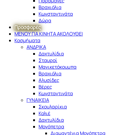
Παραμάνες
Βραχιόλια
Κωνσταντινάτα
Δώρα
Προσφορές
ΜΕΝΟΥ ΓΙΑ ΚΙΝΗΤΑ ΑΚΟΛΟΥΘΕΙ
Κοσμήματα
ΑΝΔΡΙΚΑ
Δαχτυλίδια
Σταυροί
Μανικετόκουμπα
Βραχιόλια
Αλυσίδες
Βέρες
Κωνσταντινάτα
ΓΥΝΑΙΚΕΙΑ
Σκουλαρίκια
Κολιέ
Δαχτυλίδια
Μονόπετρα
Διαμαντένια Μονόπετρα