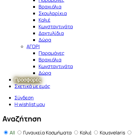
Βραχιόλια
Σκουλαρίκια
Κολιέ
Κωνσταντινάτα
Δαχτυλίδια
Δώρα
ΑΓΟΡΙ
Παραμάνες
Βραχιόλια
Κωνσταντινάτα
Δώρα
Προσφορές
Σχετικά με εμάς
Σύνδεση
Η wishlist μου
Αναζήτηση
All
Γυναικεία Κοσμήματα
Κολιέ
Kousvelaris