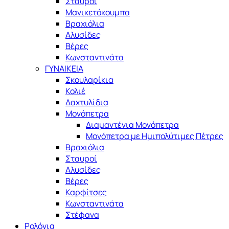
Σταυροί
Μανικετόκουμπα
Βραχιόλια
Αλυσίδες
Βέρες
Κωνσταντινάτα
ΓΥΝΑΙΚΕΙΑ
Σκουλαρίκια
Κολιέ
Δαχτυλίδια
Μονόπετρα
Διαμαντένια Μονόπετρα
Μονόπετρα με Ημιπολύτιμες Πέτρες
Βραχιόλια
Σταυροί
Αλυσίδες
Βέρες
Καρφίτσες
Κωνσταντινάτα
Στέφανα
Ρολόγια