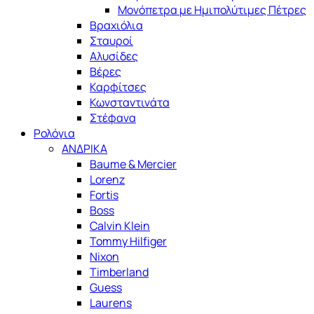
Μονόπετρα με Ημιπολύτιμες Πέτρες
Βραχιόλια
Σταυροί
Αλυσίδες
Βέρες
Καρφίτσες
Κωνσταντινάτα
Στέφανα
Ρολόγια
ΑΝΔΡΙΚΑ
Baume & Mercier
Lorenz
Fortis
Boss
Calvin Klein
Tommy Hilfiger
Nixon
Timberland
Guess
Laurens