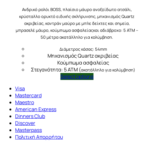
price
τρέχουσα
Ανδρικό ρολόι BOSS, πλαίσιο μάυρο ανοξείδωτο ατσάλι,
was:
τιμή
κρύσταλλο oρυκτό ειδικής σκλήρυνσης, μηχανισμός Quartz
€ 265,00.
είναι:
ακριβείας, καντράν μαύρο με μπλε δείκτες και σημεία,
€ 198,00.
μπρασελέ μάυρο, κούμπωμα ασφαλείαςκαι αδιάβροχο: 5 ATM –
50 μέτρα ακατάλληλο για κολύμβηση.
Διάμετρος κάσας: 54mm
Μηχανισμός Quartz ακριβείας
Κούμπωμα ασφαλείας
Στεγανότητα: 5 ATM (
ακατάλληλο για κολύμβηση)
Select options
Visa
Mastercard
Maestro
American Express
Dinners Club
Discover
Masterpass
Πολιτική Απορρήτου