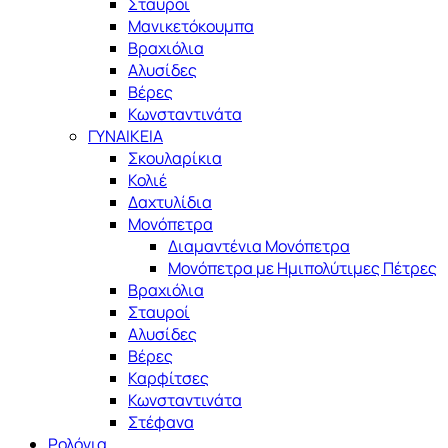
Σταυροί
Μανικετόκουμπα
Βραχιόλια
Αλυσίδες
Βέρες
Κωνσταντινάτα
ΓΥΝΑΙΚΕΙΑ
Σκουλαρίκια
Κολιέ
Δαχτυλίδια
Μονόπετρα
Διαμαντένια Μονόπετρα
Μονόπετρα με Ημιπολύτιμες Πέτρες
Βραχιόλια
Σταυροί
Αλυσίδες
Βέρες
Καρφίτσες
Κωνσταντινάτα
Στέφανα
Ρολόγια