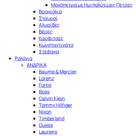
Μονόπετρα με Ημιπολύτιμες Πέτρες
Βραχιόλια
Σταυροί
Αλυσίδες
Βέρες
Καρφίτσες
Κωνσταντινάτα
Στέφανα
Ρολόγια
ΑΝΔΡΙΚΑ
Baume & Mercier
Lorenz
Fortis
Boss
Calvin Klein
Tommy Hilfiger
Nixon
Timberland
Guess
Laurens