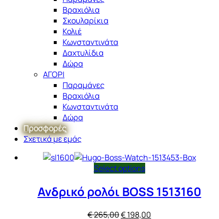
Βραχιόλια
Σκουλαρίκια
Κολιέ
Κωνσταντινάτα
Δαχτυλίδια
Δώρα
ΑΓΟΡΙ
Παραμάνες
Βραχιόλια
Κωνσταντινάτα
Δώρα
Προσφορές
Σχετικά με εμάς
Select options
Ανδρικό ρολόι BOSS 1513160
Original
Η
€
265,00
€
198,00