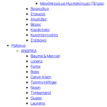
Μονόπετρα με Ημιπολύτιμες Πέτρες
Βραχιόλια
Σταυροί
Αλυσίδες
Βέρες
Καρφίτσες
Κωνσταντινάτα
Στέφανα
Ρολόγια
ΑΝΔΡΙΚΑ
Baume & Mercier
Lorenz
Fortis
Boss
Calvin Klein
Tommy Hilfiger
Nixon
Timberland
Guess
Laurens