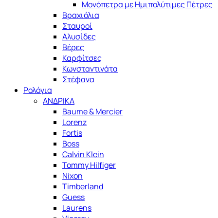
Μονόπετρα με Ημιπολύτιμες Πέτρες
Βραχιόλια
Σταυροί
Αλυσίδες
Βέρες
Καρφίτσες
Κωνσταντινάτα
Στέφανα
Ρολόγια
ΑΝΔΡΙΚΑ
Baume & Mercier
Lorenz
Fortis
Boss
Calvin Klein
Tommy Hilfiger
Nixon
Timberland
Guess
Laurens