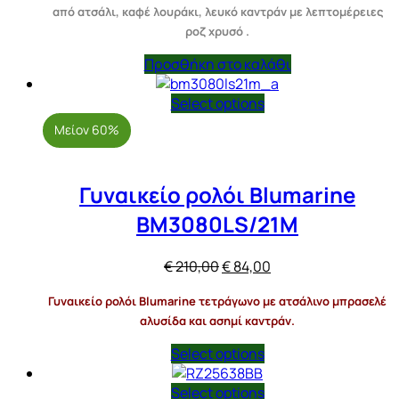
από ατσάλι, καφέ λουράκι, λευκό καντράν με λεπτομέρειες
€ 200,00.
είναι:
ροζ χρυσό .
€ 100,00.
Προσθήκη στο καλάθι
Select options
Μείον 60%
Γυναικείο ρολόι Blumarine
BM3080LS/21M
Original
Η
€
210,00
€
84,00
price
τρέχουσα
Γυναικείο ρολόι Blumarine τετράγωνο με ατσάλινο μπρασελέ
was:
τιμή
αλυσίδα και ασημί καντράν.
€ 210,00.
είναι:
€ 84,00.
Select options
Select options