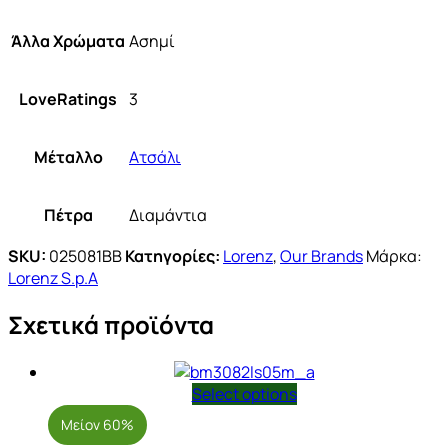
Άλλα Χρώματα
Ασημί
LoveRatings
3
Μέταλλο
Ατσάλι
Πέτρα
Διαμάντια
SKU:
025081BB
Κατηγορίες:
Lorenz
,
Our Brands
Μάρκα:
Lorenz S.p.A
Σχετικά προϊόντα
Select options
Μείον 60%