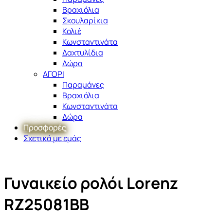
Βραχιόλια
Σκουλαρίκια
Κολιέ
Κωνσταντινάτα
Δαχτυλίδια
Δώρα
ΑΓΟΡΙ
Παραμάνες
Βραχιόλια
Κωνσταντινάτα
Δώρα
Προσφορές
Σχετικά με εμάς
Γυναικείο ρολόι Lorenz
RZ25081BB