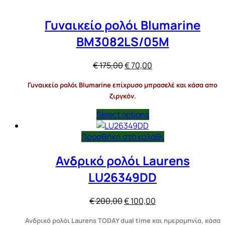
Γυναικείο ρολόι Blumarine
BM3082LS/05M
Original
Η
€
175,00
€
70,00
price
τρέχουσα
Γυναικείο ρολόι Blumarine επίχρυσο μπρασελέ και κάσα απο
was:
τιμή
ζιργκόν.
€ 175,00.
είναι:
€ 70,00.
Select options
Προσθήκη στο καλάθι
Ανδρικό ρολόι Laurens
LU26349DD
Original
Η
€
200,00
€
100,00
price
τρέχουσα
Ανδρικό ρολόι Laurens TODAY dual time και ημερομηνία, κάσα
was:
τιμή