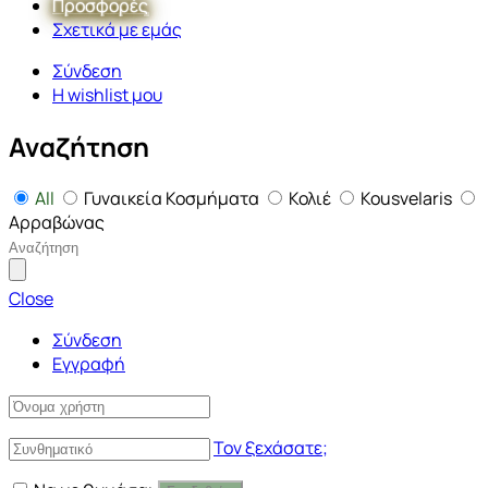
Προσφορές
Σχετικά με εμάς
Σύνδεση
Η wishlist μου
Αναζήτηση
All
Γυναικεία Κοσμήματα
Κολιέ
Kousvelaris
Αρραβώνας
Close
Σύνδεση
Εγγραφή
Τον ξεχάσατε;