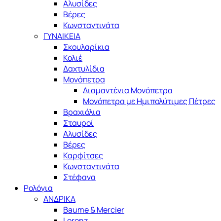
Αλυσίδες
Βέρες
Κωνσταντινάτα
ΓΥΝΑΙΚΕΙΑ
Σκουλαρίκια
Κολιέ
Δαχτυλίδια
Μονόπετρα
Διαμαντένια Μονόπετρα
Μονόπετρα με Ημιπολύτιμες Πέτρες
Βραχιόλια
Σταυροί
Αλυσίδες
Βέρες
Καρφίτσες
Κωνσταντινάτα
Στέφανα
Ρολόγια
ΑΝΔΡΙΚΑ
Baume & Mercier
Lorenz