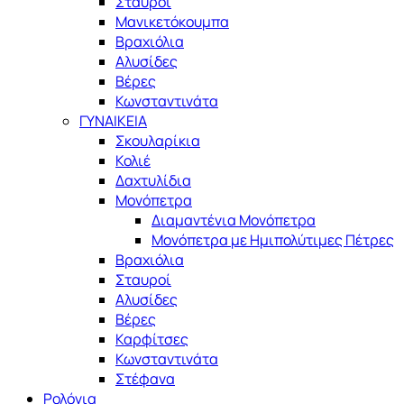
Σταυροί
Μανικετόκουμπα
Βραχιόλια
Αλυσίδες
Βέρες
Κωνσταντινάτα
ΓΥΝΑΙΚΕΙΑ
Σκουλαρίκια
Κολιέ
Δαχτυλίδια
Μονόπετρα
Διαμαντένια Μονόπετρα
Μονόπετρα με Ημιπολύτιμες Πέτρες
Βραχιόλια
Σταυροί
Αλυσίδες
Βέρες
Καρφίτσες
Κωνσταντινάτα
Στέφανα
Ρολόγια