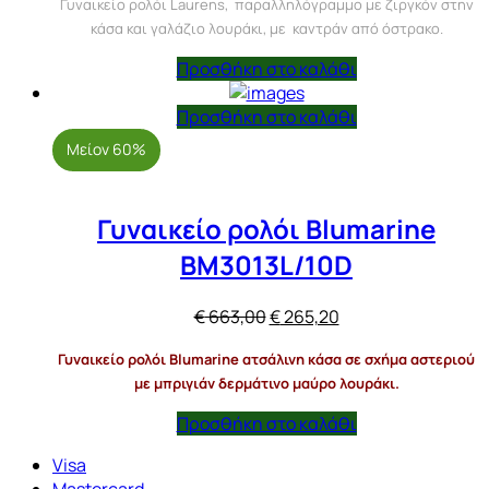
Γυναικείο ρολόι Laurens, παραλληλόγραμμο με ζιργκόν στην
was:
τιμή
κάσα και γαλάζιο λουράκι, με καντράν από όστρακο.
€ 145,00.
είναι:
€ 72,50.
Προσθήκη στο καλάθι
Προσθήκη στο καλάθι
Μείον 60%
Γυναικείο ρολόι Blumarine
BM3013L/10D
Original
Η
€
663,00
€
265,20
price
τρέχουσα
Γυναικείο ρολόι Blumarine ατσάλινη κάσα σε σχήμα αστεριού
was:
τιμή
με μπριγιάν δερμάτινο μαύρο λουράκι.
€ 663,00.
είναι:
€ 265,20.
Προσθήκη στο καλάθι
Visa
Mastercard