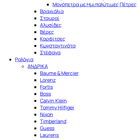
Μονόπετρα με Ημιπολύτιμες Πέτρες
Βραχιόλια
Σταυροί
Αλυσίδες
Βέρες
Καρφίτσες
Κωνσταντινάτα
Στέφανα
Ρολόγια
ΑΝΔΡΙΚΑ
Baume & Mercier
Lorenz
Fortis
Boss
Calvin Klein
Tommy Hilfiger
Nixon
Timberland
Guess
Laurens