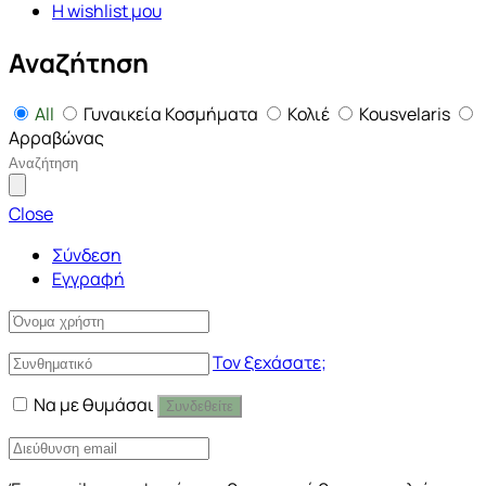
Η wishlist μου
Αναζήτηση
All
Γυναικεία Κοσμήματα
Κολιέ
Kousvelaris
Αρραβώνας
Close
Σύνδεση
Εγγραφή
Τον ξεχάσατε;
Να με θυμάσαι
Συνδεθείτε