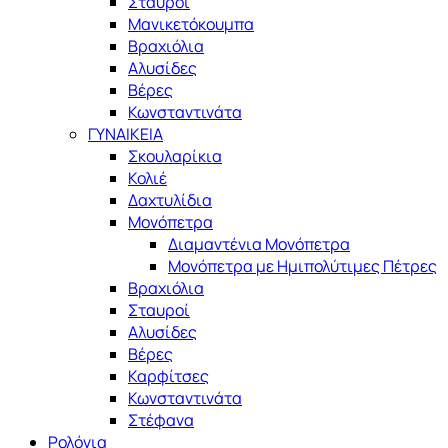
Σταυροί
Μανικετόκουμπα
Βραχιόλια
Αλυσίδες
Βέρες
Κωνσταντινάτα
ΓΥΝΑΙΚΕΙΑ
Σκουλαρίκια
Κολιέ
Δαχτυλίδια
Μονόπετρα
Διαμαντένια Μονόπετρα
Μονόπετρα με Ημιπολύτιμες Πέτρες
Βραχιόλια
Σταυροί
Αλυσίδες
Βέρες
Καρφίτσες
Κωνσταντινάτα
Στέφανα
Ρολόγια